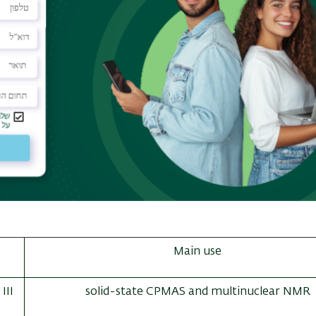
ן-אדמסקי
, ראש יחידת תמ"ג
keinank@biu.ac.il
רי
afrimi@biu.ac.il
03
ליב
Hugo.Gottlieb@biu.ac.il
Main use
III
solid-state CPMAS and multinuclear NMR