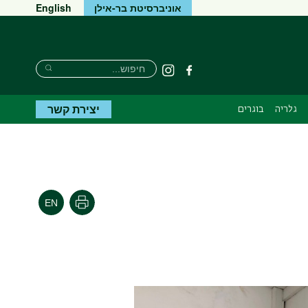
אוניברסיטת בר-אילן
English
חיפוש
חיפוש
פייסבוק
Instagram
חיפוש
יצירת קשר
גלריה
בוגרים
הדפסה