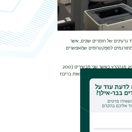
 גרעינים של חומרים שונים, אשר
ת שמתורגמים לספקטרומים שמאפשרים
יחידת תמ"ג כוללת 6 מגנטים של חברת ברוקר בתדרים (עבור פרוטונים) של 200-700 מגההרץ כאשר שני מכשירים (200
 מגההרץ) עם קריו-פרוב מאפשר עבודה עם חלבונים ודוגמאות בריכוז