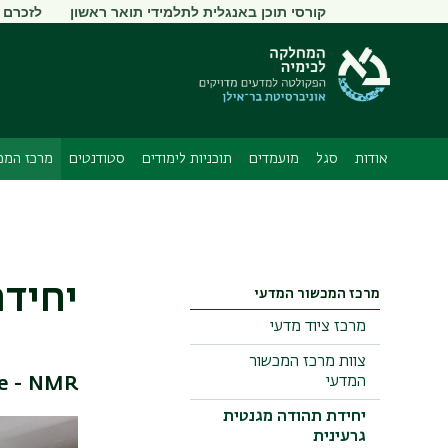
תפריט
קורסי תוכן באנגלית לתלמידי תואר ראשון
לזכרם
משני
אודות
סגל
מועמדים
תוכניות לימודים
סטודנטים
מרכז המכ
יחידת
מרכז המכשור המדעי
מרכז ציוד מדעי
צוות מרכז המכשור
המדעי
ce - NMR
יחידת תהודה מגנטית
גרעינית