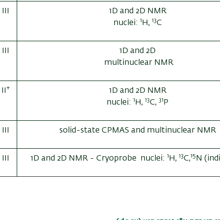
III
1D and 2D NMR
1
13
nuclei:
H,
C
III
1D and 2D
multinuclear NMR
+
II
1D and 2D NMR
1
13
31
nuclei:
H,
C,
P
III
solid-state CPMAS and multinuclear NMR
1
13
15
III
1D and 2D NMR - Cryoprobe nuclei:
H,
C,
N (ind