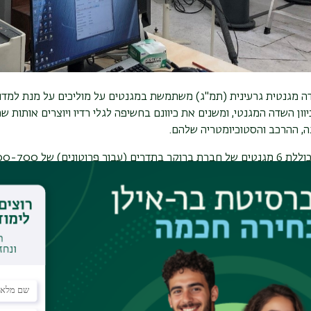
ה מגנטית גרעינית (תמ"ג) משתמשת במגנטים על מוליכים על מנת למדוד
וון השדה המגנטי, ומשנים את כיוונם בחשיפה לגלי רדיו ויוצרים אותו
ה, ההרכב והסטוכיומטריה שלהם.
ו-500 מגההרץ) ייעודיים למדידת מוצקים ואחר (700
ת את המחלקה לכימיה ומחלקות נוספות באוניברסיטה.
 היחידה שרות הרצת דוגמאות ופיענוח לכל האוניברסיטאות ולתעשייה.
ן כימיה (211) חדרים 02, 05.