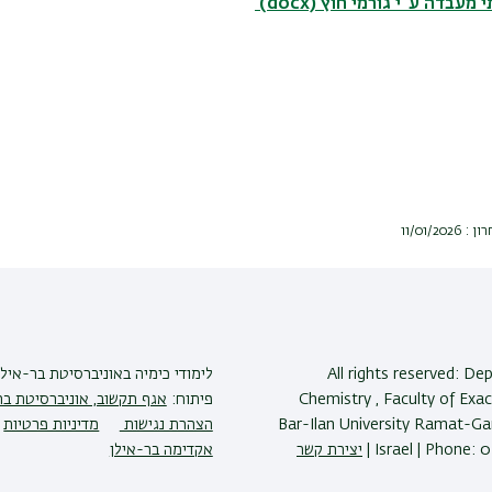
 מעבדה ע"י גורמי חוץ
(docx)
11/01/2
All rights reserved: D
לימודי כימיה
באוניברסיטת בר-אילן
Chemistry , Faculty of Exac
פיתוח:
אגף תקשוב, אוניברסיטת בר
Bar-Ilan University Ramat-G
הצהרת נגישות
מדיניות פרטיות
Israel | Phone: 0
יצירת קשר
אקדימה בר-אילן