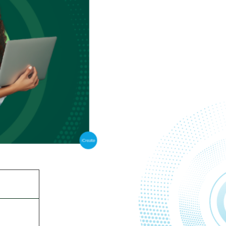
ליצירת קשר:
ד"ר קרן קינ
03-5317348
ד"ר מיכל אפ
-5318304
ד"ר הוגו גוט
03-5318828