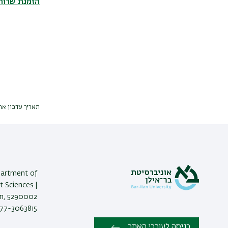
הזמנת שרותי
תאריך עדכון אחרון : 026
epartment of
t Sciences |
an, 5290002
77-3063815 |
כניסה לעורכי האתר