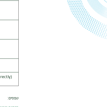
irectly)
טפסים
: