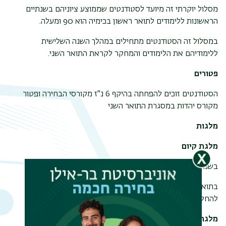
מסלול יוקרתי זה מיועד לסטודנטים שממוצע ציוניהם בשנתיים
הראשונות ללימודים לתואר ראשון בכימיה הוא 90 ומעלה.
במסלול זה הסטודנטים מתחילים במהלך השנה השלישית
ללימודיהם את הלימודים והמחקר לקראת התואר השני.
פטורים
הסטודנטים זוכים להפחתה בהיקף 6 נ"ז מקורסי הבחירה ופטור
מקורס יהדות במסגרת התואר השני
מלגות
מלגת קיום
בשנה ג' של התואר הראשון - מלגה חודשית בסך 2000 ש"ח.
בתואר השני- מלגה חודשית בסך 5000-6000 ש"ח בכפוף
להחלטת וועדת ההוראה המחלקתית.
מלגת שכר לימוד