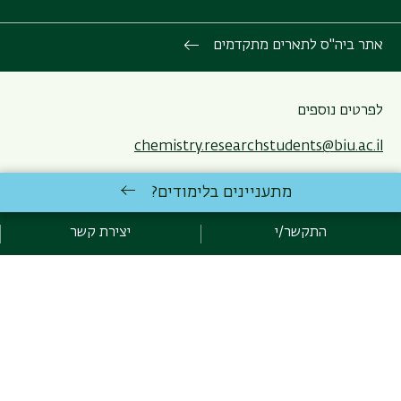
אתר ביה"ס לתארים מתקדמים
לפרטים נוספים
chemistry.researchstudents@biu.ac.il
077-3063815
מתעניינים בלימודים?
תאריך עדכון אחרון : 27/01/2025
התקשר/י
יצירת קשר
כניסה לעורכי האתר